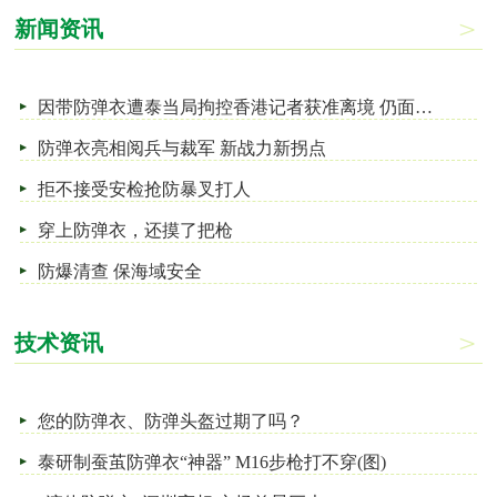
新闻资讯
因带防弹衣遭泰当局拘控香港记者获准离境 仍面临控罪
防弹衣亮相阅兵与裁军 新战力新拐点
拒不接受安检抢防暴叉打人
穿上防弹衣，还摸了把枪
防爆清查 保海域安全
技术资讯
您的防弹衣、防弹头盔过期了吗？
泰研制蚕茧防弹衣“神器” M16步枪打不穿(图)